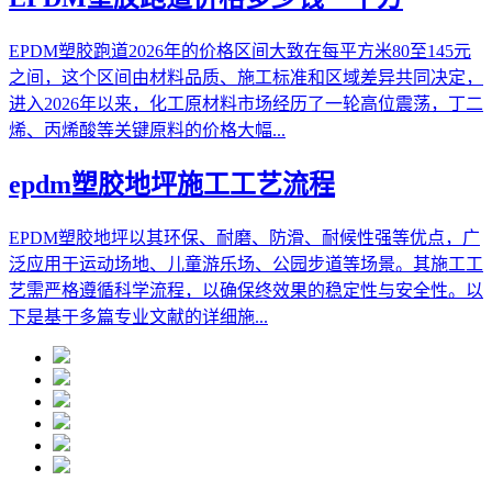
EPDM塑胶跑道2026年的价格区间大致在每平方米80至145元
之间，这个区间由材料品质、施工标准和区域差异共同决定，
进入2026年以来，化工原材料市场经历了一轮高位震荡，丁二
烯、丙烯酸等关键原料的价格大幅...
epdm塑胶地坪施工工艺流程
EPDM塑胶地坪以其环保、耐磨、防滑、耐候性强等优点，广
泛应用于运动场地、儿童游乐场、公园步道等场景。其施工工
艺需严格遵循科学流程，以确保终效果的稳定性与安全性。以
下是基于多篇专业文献的详细施...