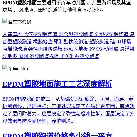
EPDM塑胶地面
主要适用于库车幼儿园 、儿童游乐场及其篮
球场 、网球场、田径跑道等其他体育运动场地。
人造草坪
透气型塑胶跑道
混合型塑胶跑道
全塑型塑胶跑道
复
合型塑胶跑道
橡胶地垫
预制型橡胶跑道
塑胶步道
硅PU球场
丙烯酸球场
弹性丙烯酸球场
运动木地板
PVC运动地胶
悬浮拼
装地板
围网
塑胶跑道拆除
半预制型塑胶跑道
EPDM塑胶地面施工工艺深度解析
EPDM塑胶地面的施工，从基础处理到底涂、底层、面层、养
护到划线，环环相扣：基础处理决定了粘结是否牢固，底涂决
定了层间附着力，底层决定了弹性与缓冲性能，面层决定了外
观效果与防滑耐磨性，养护则决...
EPDM塑胶跑道价格多少钱一平方