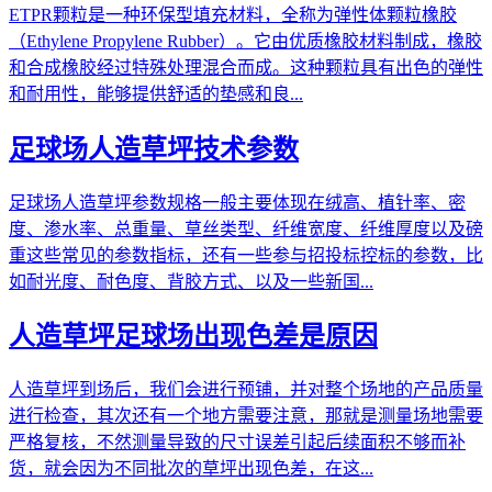
ETPR颗粒是一种环保型填充材料，全称为弹性体颗粒橡胶
（Ethylene Propylene Rubber）。它由优质橡胶材料制成，橡胶
和合成橡胶经过特殊处理混合而成。这种颗粒具有出色的弹性
和耐用性，能够提供舒适的垫感和良...
足球场人造草坪技术参数
足球场人造草坪参数规格一般主要体现在绒高、植针率、密
度、渗水率、总重量、草丝类型、纤维宽度、纤维厚度以及磅
重这些常见的参数指标，还有一些参与招投标控标的参数，比
如耐光度、耐色度、背胶方式、以及一些新国...
人造草坪足球场出现色差是原因
人造草坪到场后，我们会进行预铺，并对整个场地的产品质量
进行检查，其次还有一个地方需要注意，那就是测量场地需要
严格复核，不然测量导致的尺寸误差引起后续面积不够而补
货，就会因为不同批次的草坪出现色差，在这...