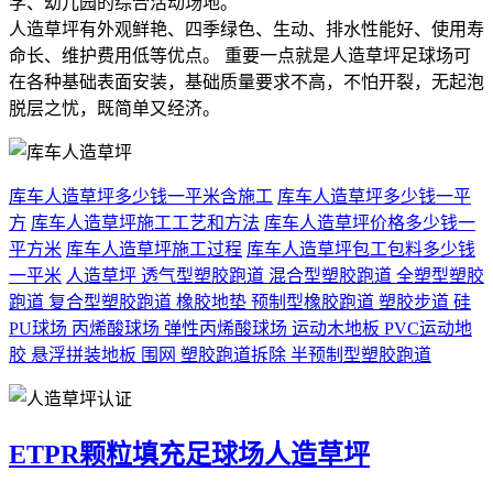
学、幼儿园的综合活动场地。
人造草坪有外观鲜艳、四季绿色、生动、排水性能好、使用寿
命长、维护费用低等优点。 重要一点就是人造草坪足球场可
在各种基础表面安装，基础质量要求不高，不怕开裂，无起泡
脱层之忧，既简单又经济。
库车人造草坪多少钱一平米含施工
库车人造草坪多少钱一平
方
库车人造草坪施工工艺和方法
库车人造草坪价格多少钱一
平方米
库车人造草坪施工过程
库车人造草坪包工包料多少钱
一平米
人造草坪
透气型塑胶跑道
混合型塑胶跑道
全塑型塑胶
跑道
复合型塑胶跑道
橡胶地垫
预制型橡胶跑道
塑胶步道
硅
PU球场
丙烯酸球场
弹性丙烯酸球场
运动木地板
PVC运动地
胶
悬浮拼装地板
围网
塑胶跑道拆除
半预制型塑胶跑道
ETPR颗粒填充足球场人造草坪